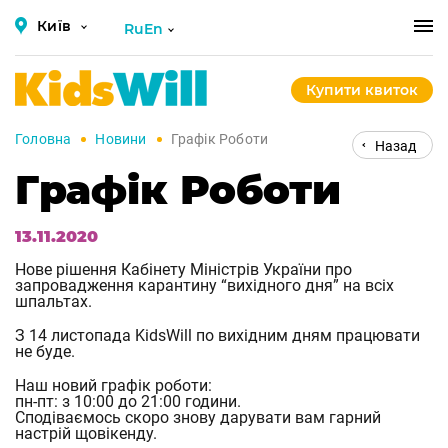
Київ
RuEn
Купити квиток
Головна
Новини
Графік Роботи
Назад
Графік Роботи
13.11.2020
Нове рішення Кабінету Міністрів України про
запровадження карантину “вихідного дня” на всіх
шпальтах.
З 14 листопада KidsWill по вихідним дням працювати
не буде.
Наш новий графік роботи:
пн-пт: з 10:00 до 21:00 години.
Сподіваємось скоро знову дарувати вам гарний
настрій щовікенду.